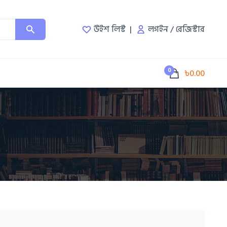
উইশ লিস্ট
লগইন
/
রেজিস্টার
0
৳0.00