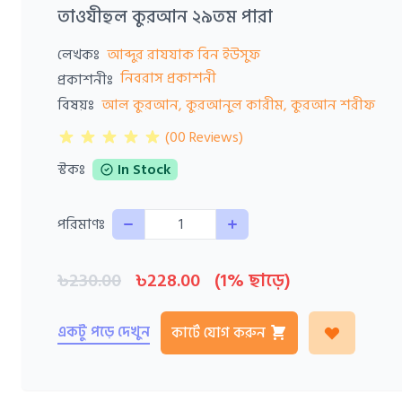
তাওযীহুল কুরআন ২৯তম পারা
লেখকঃ
আব্দুর রাযযাক বিন ইউসুফ
নিবরাস প্রকাশনী
প্রকাশনীঃ
বিষয়ঃ
আল কুরআন, কুরআনুল কারীম, কুরআন শরীফ
(00 Reviews)
স্টকঃ
In Stock
Quantity
পরিমাণঃ
৳230.00
৳228.00
(1% ছাড়ে)
একটু পড়ে দেখুন
কার্টে যোগ করুন