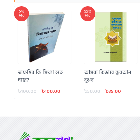
0%
30%
ছাড়
ছাড়
তাফসির কি মিথ্যা হতে
আমরা কিভাবে কুরআন
পারে?
বুঝব
৳100.00
৳100.00
৳50.00
৳35.00