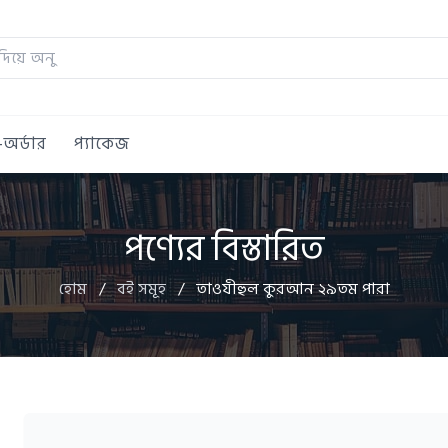
ি-অর্ডার
প্যাকেজ
পণ্যের বিস্তারিত
হোম
/
বই সমূহ
/
তাওযীহুল কুরআন ২৯তম পারা