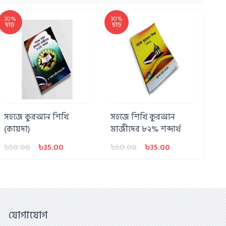
30%
30%
ছাড়
ছাড়
সহজে কুরআন শিখি
সহজে শিখি কুরআন
(কায়দা)
মাজীদের ৮২% শব্দার্থ
৳50.00
৳35.00
৳50.00
৳35.00
যোগাযোগ