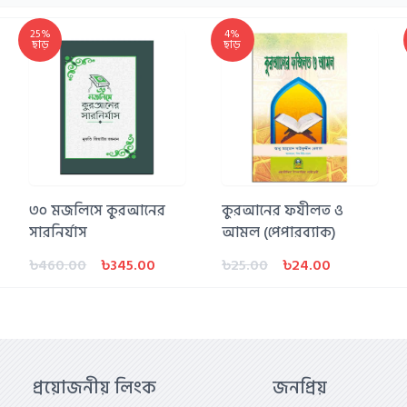
25%
4%
ছাড়
ছাড়
৩০ মজলিসে কুরআনের
কুরআনের ফযীলত ও
সারনির্যাস
আমল (পেপারব্যাক)
৳460.00
৳345.00
৳25.00
৳24.00
প্রয়োজনীয় লিংক
জনপ্রিয়