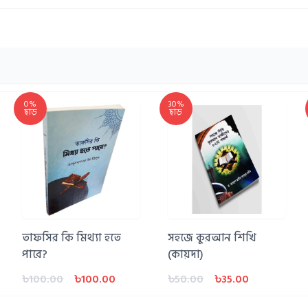
0%
30%
ছাড়
ছাড়
তাফসির কি মিথ্যা হতে
সহজে কুরআন শিখি
পারে?
(কায়দা)
৳100.00
৳100.00
৳50.00
৳35.00