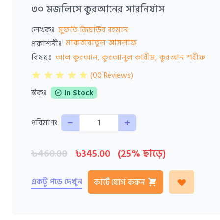
৩০ মজলিসে কুরআনের সারনির্যাস
লেখকঃ
মুফতি জিয়াউর রহমান
মাকতাবাতুল আসলাফ
প্রকাশনীঃ
বিষয়ঃ
আল কুরআন, কুরআনুল কারীম, কুরআন শরীফ
(00 Reviews)
স্টকঃ
In Stock
Quantity
পরিমাণঃ
৳460.00
৳345.00
(25% ছাড়ে)
একটু পড়ে দেখুন
কার্টে যোগ করুন