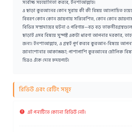
সর্বোচ্চ সহযোগিতা করবে, ইনশাআল্লাহ।
এ ছাড়া কুরআনের কোন সূরায় কী কী বিষয় আলোচিত হয়েছে, 
বিবরণ কোন কোন জায়গায় সন্নিবেশিত, কোন কোন জায়গায় বি
বিভিন্ন সম্প্রদায়ের ঘটনা ও পরিণাম—বড় বড় তাফসীরগ্রন্থগুলোর
ছাড়াই এসব বিষয়ে সুস্পষ্ট একটা ধারণা আপনার দরকার, তাহল
জন্য। ইনশাআল্লাহ, এ গ্রন্থই পূর্ণ করবে কুরআন-বিষয়ে আ
জানাশোনার আকাঙ্ক্ষা; পাশাপাশি কুরআনের মৌলিক বিষয়বস
চিত্রও এঁকে দেবে হৃদয়পটে।
রিভিউ এবং রেটিং সমূহ
এই পন্যটিতে কোনো রিভিউ নেই।