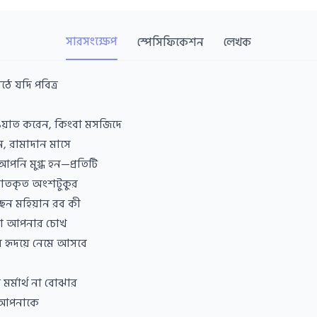
সারসংক্ষেপ
স্পেসিফিকেশন
লেখক
ে যদি পবিত্র
ওয়াত করেন, কিংবা মসজিদে
, রামাদান মাসে
নি মুগ্ধ হন—প্রতিটি
য়াতকৃত অংশটুকুর
ছেন মহিয়ান রব কী
তো আপনার চোখ
ায় হৃদয়ে নেমে আসবে
র্মার্থ না বোঝার
্থ আপনাকে