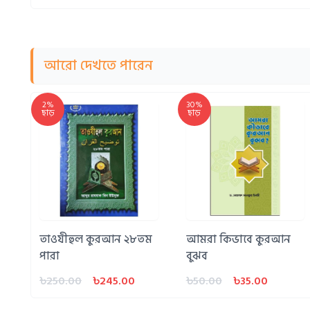
আরো দেখতে পারেন
2%
30%
ছাড়
ছাড়
তাওযীহুল কুরআন ২৮তম
আমরা কিভাবে কুরআন
পারা
বুঝব
৳250.00
৳245.00
৳50.00
৳35.00