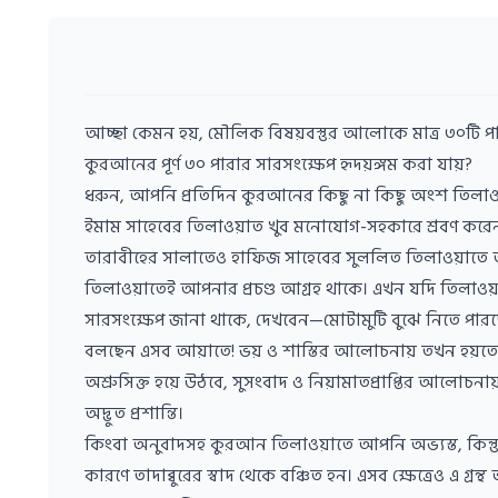
আচ্ছা কেমন হয়, মৌলিক বিষয়বস্তুর আলোকে মাত্র ৩০টি পাঠ
কুরআনের পূর্ণ ৩০ পারার সারসংক্ষেপ হৃদয়ঙ্গম করা যায়?
ধরুন, আপনি প্রতিদিন কুরআনের কিছু না কিছু অংশ তিলা
ইমাম সাহেবের তিলাওয়াত খুব মনোযোগ-সহকারে শ্রবণ করেন
তারাবীহের সালাতেও হাফিজ সাহেবের সুললিত তিলাওয়াতে আপ
তিলাওয়াতেই আপনার প্রচণ্ড আগ্রহ থাকে। এখন যদি তিলাও
সারসংক্ষেপ জানা থাকে, দেখবেন—মোটামুটি বুঝে নিতে পার
বলছেন এসব আয়াতে! ভয় ও শাস্তির আলোচনায় তখন হয়
অশ্রুসিক্ত হয়ে উঠবে, সুসংবাদ ও নিয়ামাতপ্রাপ্তির আলোচন
অদ্ভুত প্রশান্তি।
কিংবা অনুবাদসহ কুরআন তিলাওয়াতে আপনি অভ্যস্ত, কিন্তু ম
কারণে তাদাব্বুরের স্বাদ থেকে বঞ্চিত হন। এসব ক্ষেত্রেও এ গ্রন