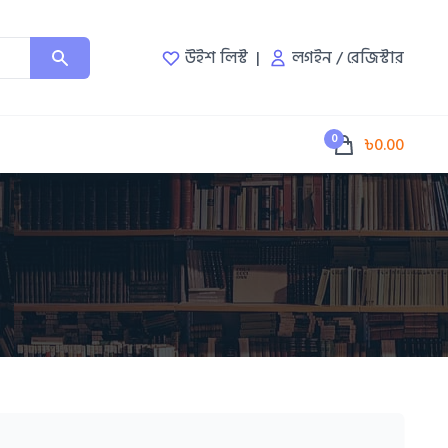
উইশ লিস্ট
লগইন
/
রেজিস্টার
0
৳0.00