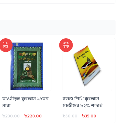
1%
30%
ছাড়
ছাড়
তাওযীহুল কুরআন ২৯তম
সহজে শিখি কুরআন
পারা
মাজীদের ৮২% শব্দার্থ
৳230.00
৳228.00
৳50.00
৳35.00