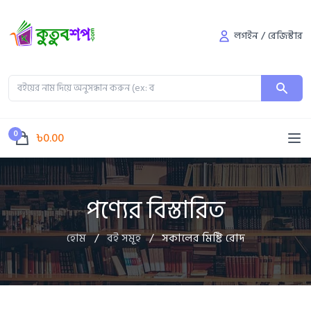
লগইন
/
রেজিস্টার
0
৳0.00
পণ্যের বিস্তারিত
হোম
/
বই সমূহ
/
সকালের মিষ্টি রোদ