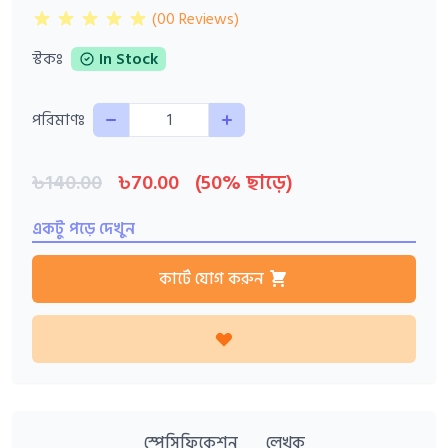
(00 Reviews)
স্টকঃ
In Stock
Quantity
পরিমাণঃ
৳140.00
৳70.00
(50% ছাড়ে)
একটু পড়ে দেখুন
কার্টে যোগ করুন
স্পেসিফিকেশন
লেখক