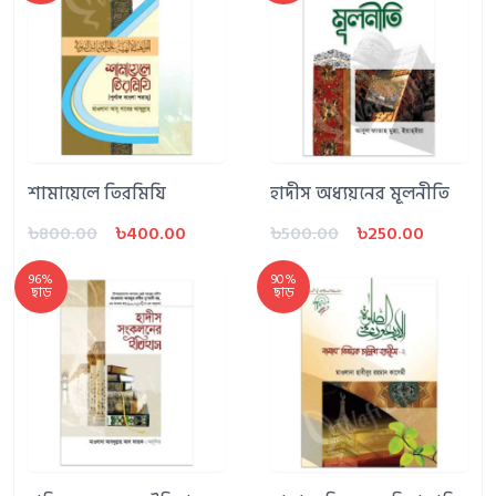
শামায়েলে তিরমিযি
হাদীস অধ্যয়নের মূলনীতি
৳800.00
৳400.00
৳500.00
৳250.00
96%
90%
ছাড়
ছাড়