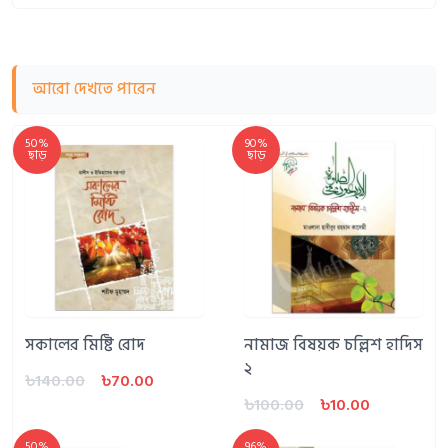
আরো দেখতে পারেন
50%
90%
ছাড়
ছাড়
সকালের মিষ্টি রোদ
নামাজ বিষয়ক চল্লিশ হাদিস
২
৳140.00
৳70.00
৳100.00
৳10.00
50%
96%