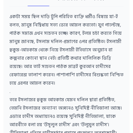
একটা সময় ছিল দাড়ি টুপি পরিহিত ব্যক্তি ধর্মীও বিষয়ে যা-ই
বলত, মানুষ নির্দ্বিধায় সত্য ভেবে আমল করতো। যুগ পাল্টেছে,
পাঠক সমাজ এখন সচেতন হচ্ছে। কারণ, ইলম চর্চা করতে গিয়ে
মানুষ জানছে, ইসলাম দলিল-প্রমাণের ওপর প্রতিষ্ঠিত। ইসলামী
হুকুম-আহকাম থেকে নিয়ে ইসলামী ইতিহাসে অনুমান বা
কল্পনার কোনো স্থান নেই। প্রতিটি কথার দালিলিক ভিত্তি
রয়েছে। আর তাই সচেতন পাঠক মাত্রই কুরআন হাদীসের
রেফারেন্স তালাশ করেন। পাশাপাশি হাদীসের বিশুদ্ধতা নিশ্চিত
হয়ে এরপর আমল করেন।
.
তবে ইসলামের হুকুম আহকাম যেমন দলিল দ্বারা প্রতিষ্ঠিত,
তেমনি ইসলামের অন্যান্য অঙ্গনেও সুনির্দিষ্ট নীতিমালা আছে।
এভাবে হাদীস অধ্যায়নেও রয়েছে সুনির্দিষ্ট নীতিমালা, যাকে
আরবীতে বলা হয় ‘উসূলুল হাদীস’ এবং ‘উলূমুল হাদীস’।
নীতিমালা এড়িয়ে হাদীসচর্চার প্রয়াসে পদস্খলন অবশ্যম্ভাবী।