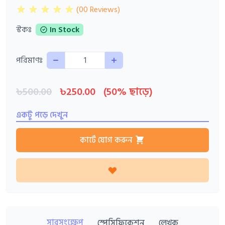
(00 Reviews)
স্টকঃ
In Stock
Quantity
পরিমাণঃ
৳500.00
৳250.00
(50% ছাড়ে)
একটু পড়ে দেখুন
কার্টে যোগ করুন
সারসংক্ষেপ
স্পেসিফিকেশন
লেখক