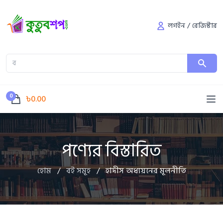
লগইন
/
রেজিস্টার
0
৳0.00
পণ্যের বিস্তারিত
হোম
/
বই সমূহ
/
হাদীস অধ্যয়নের মূলনীতি