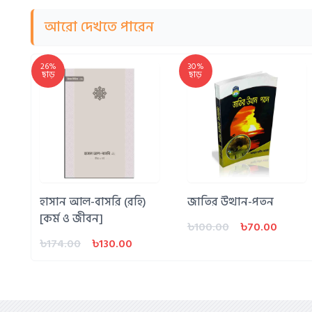
আরো দেখতে পারেন
26%
30%
ছাড়
ছাড়
হাসান আল-বাসরি (রহি)
জাতির উত্থান-পতন
[কর্ম ও জীবন]
৳100.00
৳70.00
৳174.00
৳130.00