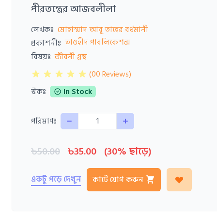
পীরতন্ত্রের আজবলীলা
লেখকঃ
মোহাম্মাদ আবূ তাহের বর্ধমানী
তাওহীদ পাবলিকেশন্স
প্রকাশনীঃ
বিষয়ঃ
জীবনী গ্রন্থ
(00 Reviews)
স্টকঃ
In Stock
Quantity
পরিমাণঃ
৳50.00
৳35.00
(30% ছাড়ে)
একটু পড়ে দেখুন
কার্টে যোগ করুন