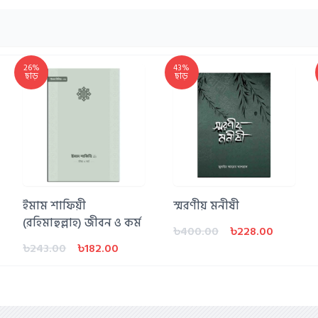
26%
43%
ছাড়
ছাড়
ইমাম শাফিয়ী
স্মরণীয় মনীষী
(রহিমাহুল্লাহ) জীবন ও কর্ম
৳400.00
৳228.00
৳243.00
৳182.00