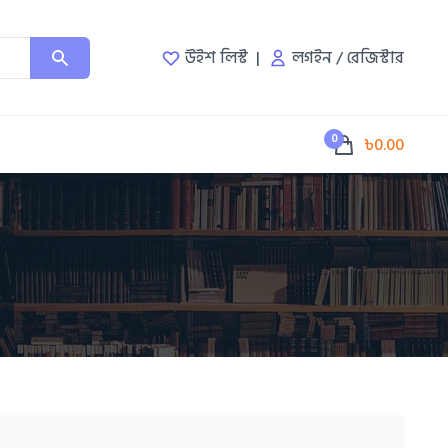
উইশ লিস্ট
লগইন
/
রেজিস্টার
0
৳0.00