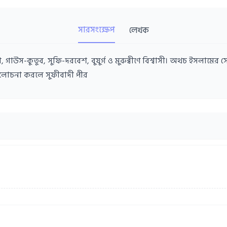
সারসংক্ষেপ
লেখক
বেশ, বুযুর্গ ও মুরুব্বীণে বিশ্বাসী। অথচ ইসলামের সোনালী যুগ, রাসুল (ﷺ) এর যুগ, খুল
যালোচনা করলে সুফীবাদী পীর