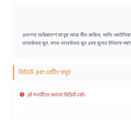
এদেশের অধিকাংশ মানুষ আজ পীর-ফকির, অলি-আউলিয়া, গাউস-কুতুব, সুফি-দর
তাবেঈদের যুগ, তাবে-তাবেঈদের যুগ এসব যুগের ইতিহাস পর্
রিভিউ এবং রেটিং সমূহ
এই পন্যটিতে কোনো রিভিউ নেই।