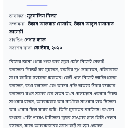
ভাষান্তর :
মুরসালিন নিলয়
সম্পাদনা :
উস্তায আকরাম হোসাইন, উস্তায আবুল হাসানাত
কাসেমী
বাইন্ডিং:
পেপার ব্যাক
সর্বশেষ ছাপা:
সেপ্টেম্বর, ২০২০
নিজের জামা থেকে শুরু করে জুতা পর্যন্ত নিজেই সেলাই
করতেন। নিজেই ঘর মুছতেন, বকরির দুধ দোহাতেন, পরিবারকে
মাংস কাটায় সহায়তা করতেন। কেউ এলে নিজেই আতিথেয়তা
করতেন, কথা বলতেন এবং তাদের প্রতি অত্যন্ত উদার ব্যবহার
করতেন। যখন সফরে বের হতেন তখন পালাক্রমে একবার নিজে
সাওয়ার হতেন, আরেকবার তার সাথীকে সাওয়ার হতে দিতেন।
তার খাবার ছিল যবের রুটি। তিনি ঘুমাতেন মসজিদে। কখনো
কখনো খালি পায়েও হাঁটতেন। দুজন সাওয়ার হলে তিনি পেছনে
বসতেন, যাতে আরেকজনের ভ্রমণে কষ্ট না হয়। একদল