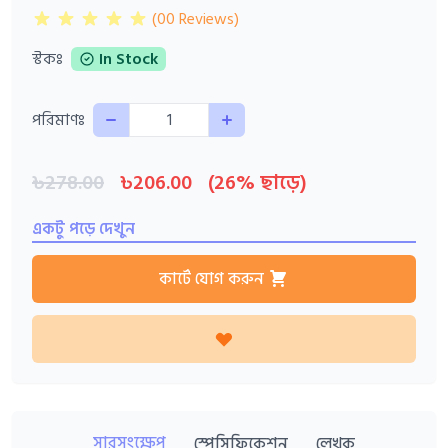
(00 Reviews)
স্টকঃ
In Stock
Quantity
পরিমাণঃ
৳278.00
৳206.00
(26% ছাড়ে)
একটু পড়ে দেখুন
কার্টে যোগ করুন
সারসংক্ষেপ
স্পেসিফিকেশন
লেখক