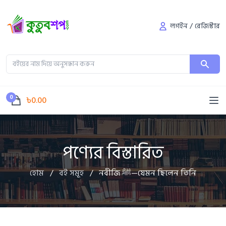
লগইন
/
রেজিস্টার
0
৳0.00
পণ্যের বিস্তারিত
হোম
/
বই সমূহ
/
নবীজি ﷺ—যেমন ছিলেন তিনি