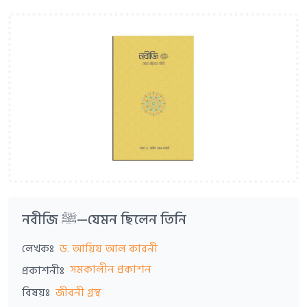
নবীজি ﷺ—যেমন ছিলেন তিনি
লেখকঃ
ড. আয়িয আল কারনী
সমকালীন প্রকাশন
প্রকাশনীঃ
বিষয়ঃ
জীবনী গ্রন্থ