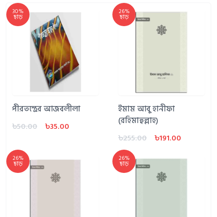
30%
26%
ছাড়
ছাড়
পীরতন্ত্রের আজবলীলা
ইমাম আবু হানীফা
(রহিমাহুল্লাহ)
৳50.00
৳35.00
৳255.00
৳191.00
26%
26%
ছাড়
ছাড়