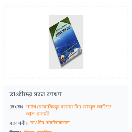
তাওহীদের সরল ব্যাখ্যা
লেখকঃ
শাইখ মোস্তাফিজুর রহমান বিন আব্দুল আজিজ
আল-মাদানী
তাওহীদ পাবলিকেশন্স
প্রকাশনীঃ