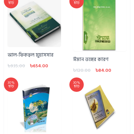
ছাড়
ছাড়
আল-ফিকহুল মুয়াসসার
ঈমান ভঙ্গের কারণ
৳935.00
৳654.00
৳120.00
৳84.00
30%
30%
ছাড়
ছাড়