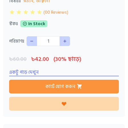
বিষয়ঃ
ঈমান, আক্বীদা
(00 Reviews)
স্টকঃ
In Stock
Quantity
পরিমাণঃ
৳60.00
৳42.00
(30% ছাড়ে)
একটু পড়ে দেখুন
কার্টে যোগ করুন