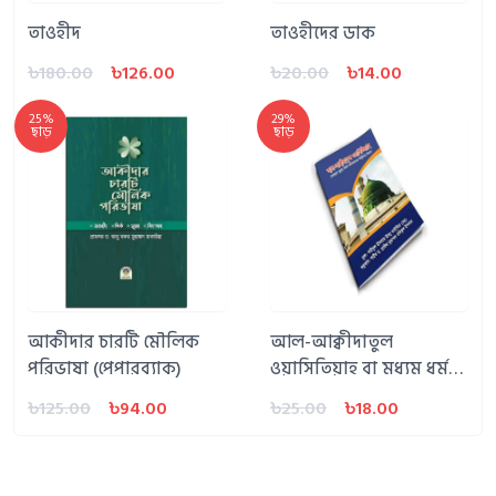
তাওহীদ
তাওহীদের ডাক
৳180.00
৳126.00
৳20.00
৳14.00
25%
29%
ছাড়
ছাড়
আকীদার চারটি মৌলিক
আল-আক্বীদাতুল
পরিভাষা (পেপারব্যাক)
ওয়াসিতিয়াহ বা মধ্যম ধর্ম
বিশ্বাস
৳125.00
৳94.00
৳25.00
৳18.00