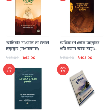
আম্বিয়ার দাওয়াত লা ইলাহা
অধিকাংশ লোক আল্লাহর
ইল্লাল্লাহ (পেপারব্যাক)
প্রতি ঈমান আনা সত্ত্বেও
মুশরিক
৳65.00
৳62.00
৳150.00
৳105.00
15%
30%
ছাড়
ছাড়