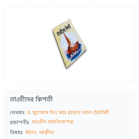
তাওহীদের কিশতী
লেখকঃ
ড. মুহাম্মাদ বিন আঃ রহমান আল-উরাইফী
তাওহীদ পাবলিকেশন্স
প্রকাশনীঃ
বিষয়ঃ
ঈমান, আক্বীদা