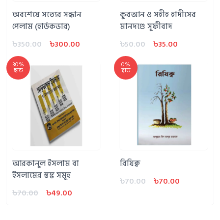
অবশেষে সত্যের সন্ধান
কুরআন ও সহীহ হাদীসের
পেলাম (হার্ডকভার)
মানদণ্ডে সূফীবাদ
৳350.00
৳300.00
৳50.00
৳35.00
30%
0%
ছাড়
ছাড়
আরকানুল ইসলাম বা
রিযিক্ব
ইসলামের স্তম্ভ সমূহ
৳70.00
৳70.00
৳70.00
৳49.00