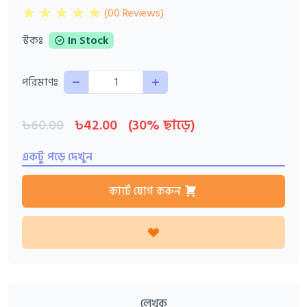
(00 Reviews)
স্টকঃ
In Stock
Quantity
পরিমাণঃ
৳60.00
৳42.00
(30% ছাড়ে)
একটু পড়ে দেখুন
কার্টে যোগ করুন
লেখক