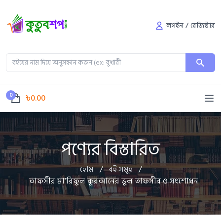
লগইন
/
রেজিস্টার
0
৳0.00
পণ্যের বিস্তারিত
হোম
/
বই সমূহ
/
তাফসীর মা’রিফুল কুরআনের ভুল তাফসীর ও সংশোধন