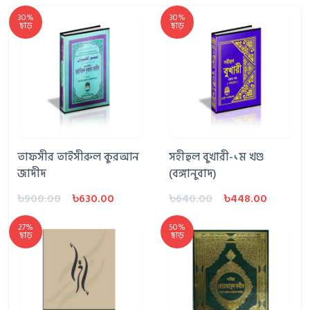
30%
30%
ছাড়
ছাড়
তাফসীর তাইসীরুল কুরআন
সহীহুল বুখারী-১ম খণ্ড
জাদীদ
(বঙ্গানুবাদ)
৳900.00
৳630.00
৳640.00
৳448.00
27%
50%
ছাড়
ছাড়