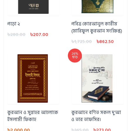
পড়ো ২
পবিত্র কোরআনুল কারীম
(মারিফুল কুরআন সংক্ষিপ্ত)
৳280.00
৳207.00
৳1,725.00
৳862.50
26%
ছাড়
কুরআন ও সুন্নাহর আলোকে
কুরআনে বর্ণিত সকল দু'আ
ইসলামী ফিকাহ
ও তার তাফসির।
৳2,000.00
৳365.00
৳273.00