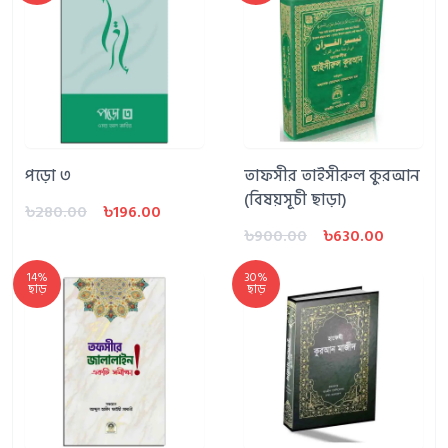
পড়ো ৩
তাফসীর তাইসীরুল কুরআন
(বিষয়সূচী ছাড়া)
৳280.00
৳196.00
৳900.00
৳630.00
14%
30%
ছাড়
ছাড়