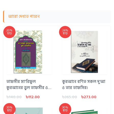
আরো দেখতে পারেন
20%
26%
ছাড়
ছাড়
তাফসীর মা’রিফুল
কুরআনে বর্ণিত সকল দু'আ
কুরআনের ভুল তাফসীর ও
ও তার তাফসির।
সংশোধন
৳140.00
৳112.00
৳365.00
৳273.00
30%
30%
ছাড়
ছাড়