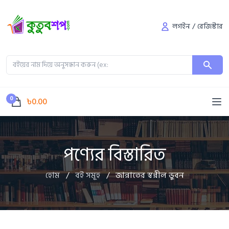
লগইন
/
রেজিস্টার
0
৳0.00
পণ্যের বিস্তারিত
হোম
/
বই সমূহ
/
জান্নাতের স্বপ্নীল ভুবন