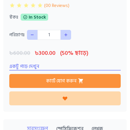
(00 Reviews)
স্টকঃ
In Stock
Quantity
পরিমাণঃ
৳600.00
৳300.00
(50% ছাড়ে)
একটু পড়ে দেখুন
কার্টে যোগ করুন
সারসংক্ষেপ
স্পেসিফিকেশন
লেখক