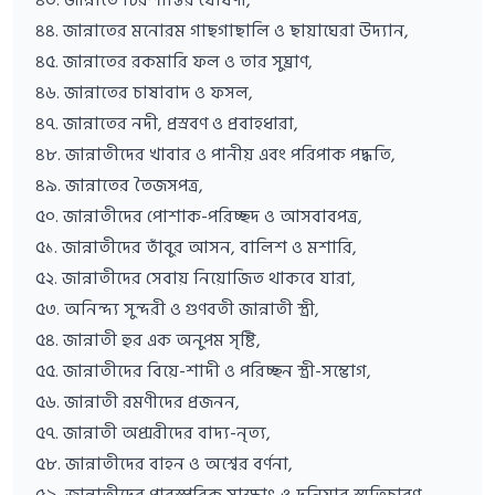
৪৪. জান্নাতের মনোরম গাছগাছালি ও ছায়াঘেরা উদ্যান,
৪৫. জান্নাতের রকমারি ফল ও তার সুঘ্রাণ,
৪৬. জান্নাতের চাষাবাদ ও ফসল,
৪৭. জান্নাতের নদী, প্রস্রবণ ও প্রবাহধারা,
৪৮. জান্নাতীদের খাবার ও পানীয় এবং পরিপাক পদ্ধতি,
৪৯. জান্নাতের তৈজসপত্র,
৫০. জান্নাতীদের পোশাক-পরিচ্ছদ ও আসবাবপত্র,
৫১. জান্নাতীদের তাঁবুর আসন, বালিশ ও মশারি,
৫২. জান্নাতীদের সেবায় নিয়োজিত থাকবে যারা,
৫৩. অনিন্দ্য সুন্দরী ও গুণবতী জান্নাতী স্ত্রী,
৫৪. জান্নাতী হুর এক অনুপম সৃষ্টি,
৫৫. জান্নাতীদের বিয়ে-শাদী ও পরিচ্ছন স্ত্রী-সম্ভোগ,
৫৬. জান্নাতী রমণীদের প্রজনন,
৫৭. জান্নাতী অপ্সরীদের বাদ্য-নৃত্য,
৫৮. জান্নাতীদের বাহন ও অশ্বের বর্ণনা,
৫৯. জান্নাতীদের পারস্পরিক সাক্ষাৎ ও দুনিয়ার স্মৃতিচারণ,