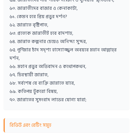
৬০. জান্নাতীদের বাজার ও কেনাকাটা,
৬১. কেমন হবে প্রিয় প্রভুর দর্শন?
৬২. জান্নাতে বৃষ্টিপাত,
৬৩. প্রত্যেক জান্নাতীই হবে বাদশাহ,
৬৪. জান্নাত কল্পনার চেয়েও অনিন্দ্য সুন্দর,
৬৫. পূর্ণিমার চাঁদ সদৃশ্য হাস্যোজ্জ্বল অবয়বে মহান আল্লাহ্‌র
দর্শন,
৬৬. মহান প্রভুর অভিবাদন ও কথোপকথন,
৬৭. চিরস্থায়ী জান্নাত,
৬৮. সর্বশেষ যে ব্যক্তি জান্নাতে যাবে,
৬৯. কতিপয় টুকরো বিষয়,
৭০. জান্নাতের সুসংবাদ লাভের যোগ্য যারা;
রিভিউ এবং রেটিং সমূহ