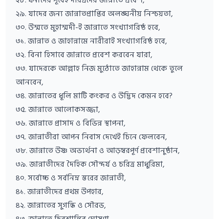
২৯. যাদের জন্য জান্নাতপ্রাপ্তির অলঙ্ঘনীয় নিশ্চয়তা,
৩০. উম্মতে মুহাম্মদী-ই জান্নাতে সংখ্যাগরিষ্ঠ হবে,
৩১. জান্নাত ও জাহান্নামে নারীরাই সংখ্যাগরিষ্ঠ হবে,
৩২. বিনা হিসাবে জান্নাতে প্রবেশ করবেন যারা,
৩৩. যাদেরকে আল্লাহ নিজ মুঠোতে জাহান্নাম থেকে তুলে
আনবেন,
৩৪. জান্নাতের ধূলি মাটি কংকর ও উদ্ভিদ কেমন হবে?
৩৫. জান্নাতে আলোকসজ্জা,
৩৬. জান্নাতে প্রাসাদ ও বিভিন্ন স্থাপনা,
৩৭. জান্নাতীরা আপন নিবাস দেখেই চিনে ফেলবেন,
৩৮. জান্নাতে উষ্ণ অভ্যর্থনা ও আড়ম্বরপূর্ণ প্রবেশানুষ্ঠান,
৩৯. জান্নাতীদের দৈহিক সৌন্দর্য ও চরিত্র মাধুরিমা,
৪০. সর্বোচ্চ ও সর্বনিম্ন স্তরের জান্নাতী,
৪১. জান্নাতীদের প্রথম উপহার,
৪২. জান্নাতের সুগন্ধি ও সৌরভ,
৪৩. জান্নাতে চিরশান্তির ঘোষণা,