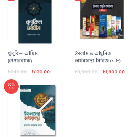
খুলুকিন আযিম
ইসলাম ও আধুনিক
(পেপারব্যাক)
অর্থব্যবস্থা সিরিজ (১-৮)
৳240.00
৳120.00
৳3,800.00
৳1,900.00
50%
ছাড়