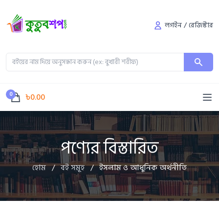
লগইন
/
রেজিস্টার
0
৳0.00
পণ্যের বিস্তারিত
হোম
/
বই সমূহ
/
ইসলাম ও আধুনিক অর্থনীতি