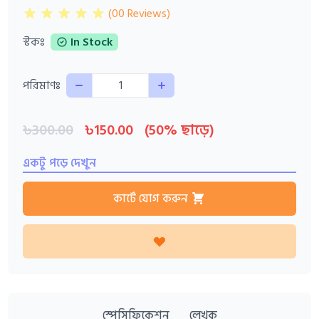
(00 Reviews)
স্টকঃ
In Stock
Quantity
পরিমাণঃ
৳300.00
৳150.00
(50% ছাড়ে)
একটু পড়ে দেখুন
কার্টে যোগ করুন
স্পেসিফিকেশন
লেখক