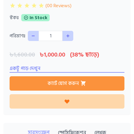
(00 Reviews)
স্টকঃ
In Stock
Quantity
পরিমাণঃ
৳1,600.00
৳1,000.00
(38% ছাড়ে)
একটু পড়ে দেখুন
কার্টে যোগ করুন
সারসংক্ষেপ
স্পেসিফিকেশন
লেখক