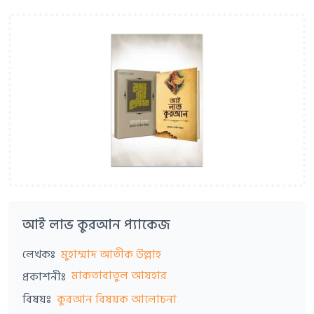
আই লাভ কুরআন প্যাকেজ
লেখকঃ
মুহাম্মাদ আতীক উল্লাহ
মাকতাবাতুল আযহার
প্রকাশনীঃ
বিষয়ঃ
কুরআন বিষয়ক আলোচনা