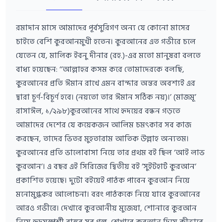
রমাদান মাসে আমাদের পূর্বসুরিগণ অন্য যে কোনো মাসের
চাইতে বেশি কুরআনমুখী হতেন। কুরআনের এত গভীরে চলে
যেতেন যে, মালিক ইবনু দীনার (রহ.)-এর মতো মানুষরা বলতে
বাধ্য হয়েছেন: ‘‘আল্লাহর কসম করে তোমাদেরকে বলছি,
কুরআনের প্রতি ঈমান রাখে এমন বান্দার অন্তর অবশ্যই এর
দ্বারা চূর্ণ-বিচূর্ণ হবে। (নয়তো তার ঈমান সঠিক নয়)।’ (মাজমূ’
রাসাঈল, ১/২৯৮)কুরআনের সাথে হৃদয়ের বন্ধন গড়তে
আমাদের দেশের যে কয়েকজন আলিম চমৎকার সব কাজ
করছেন, তাদের ভিতর মুহতারাম আতিক উল্লাহ অন্যতম।
কুরআনের প্রতি ভালোবাসা নিয়ে তার প্রথম বই ছিল ‘আই লাভ
কুরআন‘। এ বছর এই সিরিজের দ্বিতীয় বই ‘সুইটহার্ট কুরআন‘
প্রকাশিত হয়েছে। দুটো বইয়েই পাঠক পাবেন কুরআন নিয়ে
মনোমুগ্ধকর আলোচনা। বরং পাঠককে নিয়ে যাবে কুরআনের
আরও গভীরে। দেখাবে কুরআনীয় মুজেযা, শোনাবে কুরআন
নিয়ে হৃদয়স্পর্শী বাস্তব সব গল্প, শেখাবে কুরআন দিয়ে কীভাবে